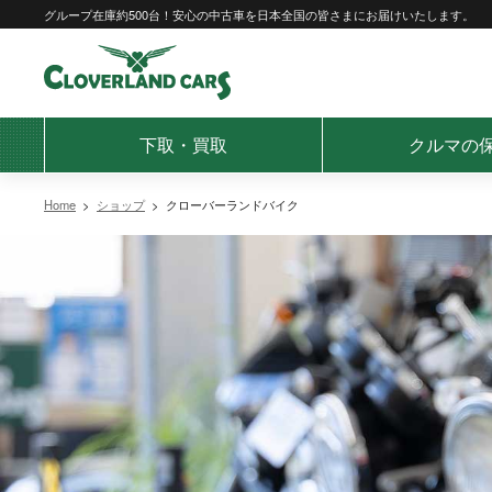
Skip
グループ在庫約500台！安心の中古車を日本全国の皆さまにお届けいたします。
to
content
下取・買取
クルマの
Home
>
ショップ
>
クローバーランドバイク