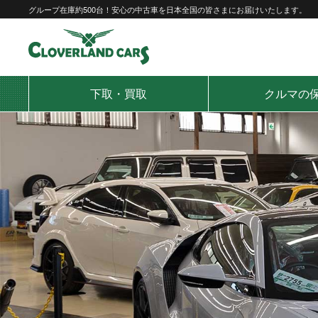
Skip
グループ在庫約500台！安心の中古車を日本全国の皆さまにお届けいたします。
to
content
下取・買取
クルマの