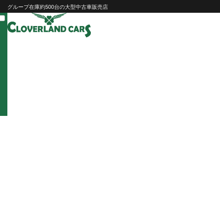
Skip
グループ在庫約500台の大型中古車販売店
to
content