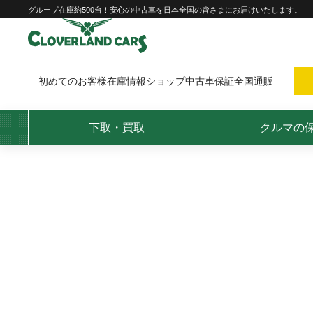
Skip
グループ在庫約500台！安心の中古車を日本全国の皆さまにお届けいたします。
to
content
初めてのお客様
在庫情報
ショップ
中古車保証
全国通販
下取・買取
クルマの