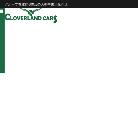
Skip
グループ在庫約500台の大型中古車販売店
to
content