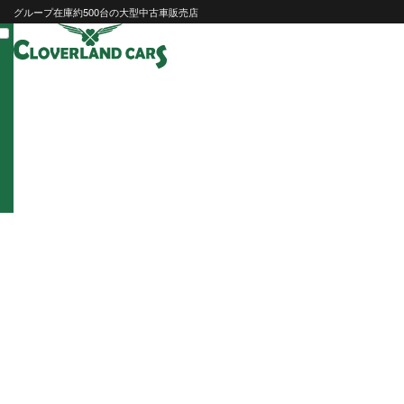
Skip
グループ在庫約500台の大型中古車販売店
to
content