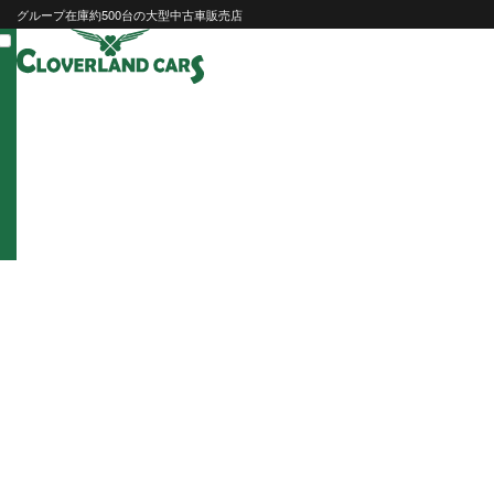
Skip
グループ在庫約500台の大型中古車販売店
to
content