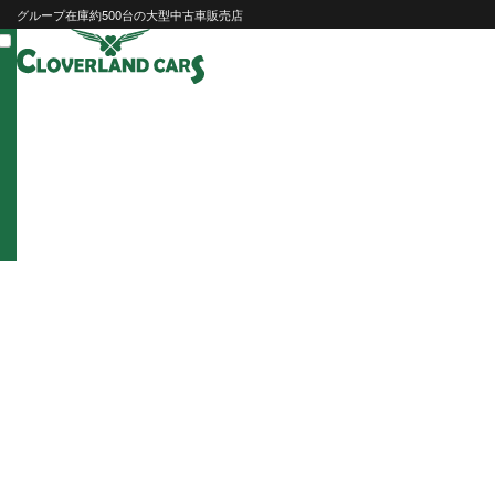
Skip
グループ在庫約500台の大型中古車販売店
to
content