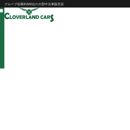
Skip
グループ在庫約500台の大型中古車販売店
to
content