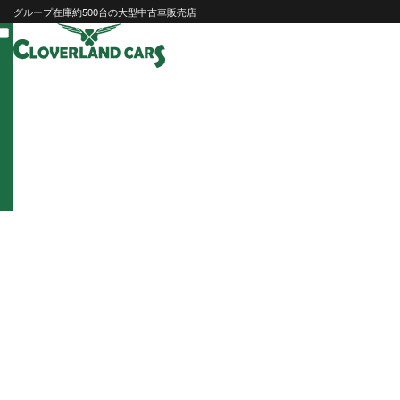
Skip
グループ在庫約500台の大型中古車販売店
to
content