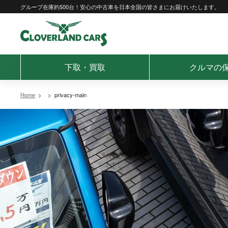
Skip
グループ在庫約500台！安心の中古車を日本全国の皆さまにお届けいたします。
to
content
下取・買取
クルマの
Home
>
>
privacy-main