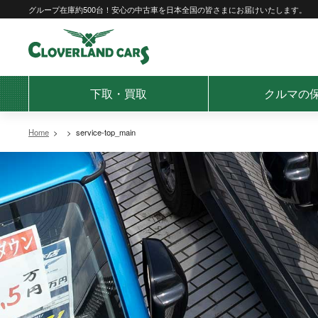
Skip
グループ在庫約500台！安心の中古車を日本全国の皆さまにお届けいたします。
to
content
下取・買取
クルマの
Home
>
>
service-top_main