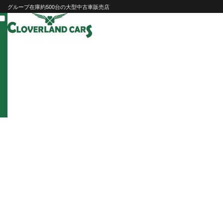
Skip
グループ在庫約500台の大型中古車販売店
to
content