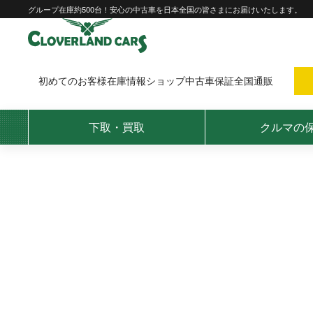
Skip
グループ在庫約500台！安心の中古車を日本全国の皆さまにお届けいたします。
to
content
初めてのお客様
在庫情報
ショップ
中古車保証
全国通販
下取・買取
クルマの