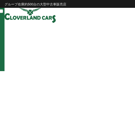
Skip
グループ在庫約500台の大型中古車販売店
to
content