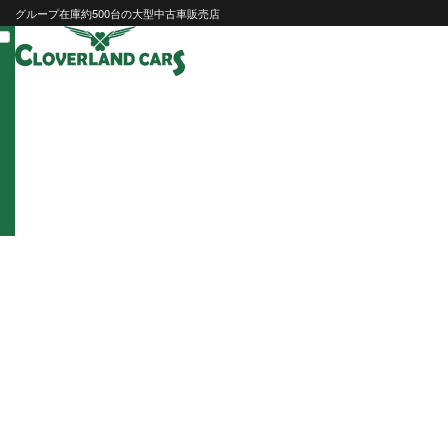
Skip
グループ在庫約500台の大型中古車販売店
to
content