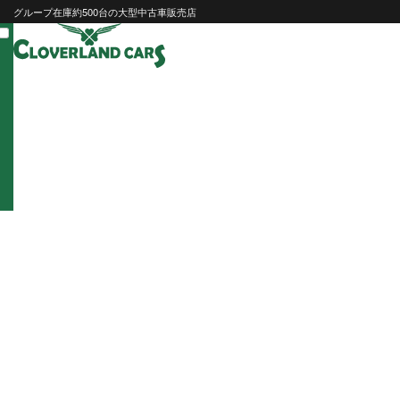
Skip
グループ在庫約500台の大型中古車販売店
to
content