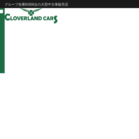
Skip
グループ在庫約500台の大型中古車販売店
to
content