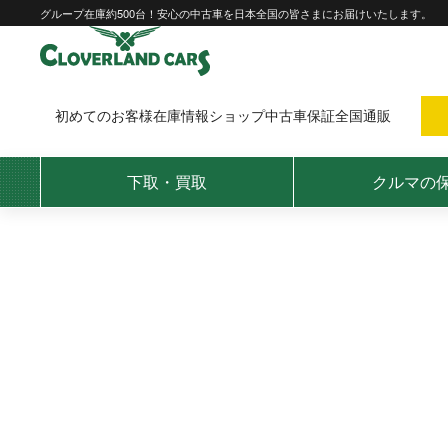
Skip
グループ在庫約500台！安心の中古車を日本全国の皆さまにお届けいたします。
to
content
初めてのお客様
在庫情報
ショップ
中古車保証
全国通販
下取・買取
クルマの