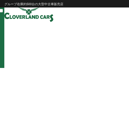
Skip
グループ在庫約500台の大型中古車販売店
to
content