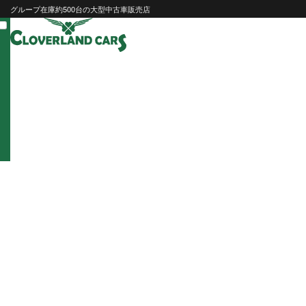
Skip
グループ在庫約500台の大型中古車販売店
to
content