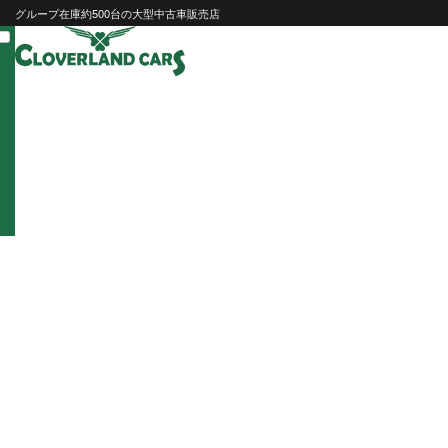
Skip
グループ在庫約500台の大型中古車販売店
to
content