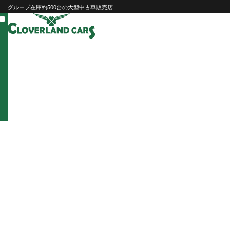
Skip
グループ在庫約500台の大型中古車販売店
to
content