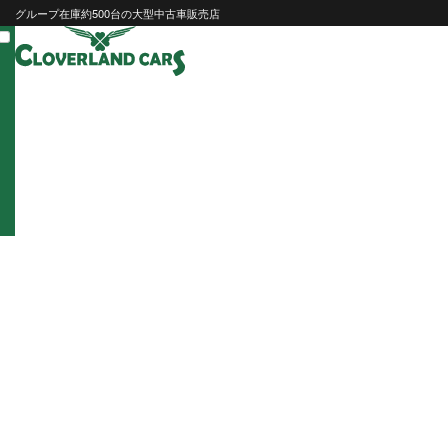
Skip
グループ在庫約500台の大型中古車販売店
to
content