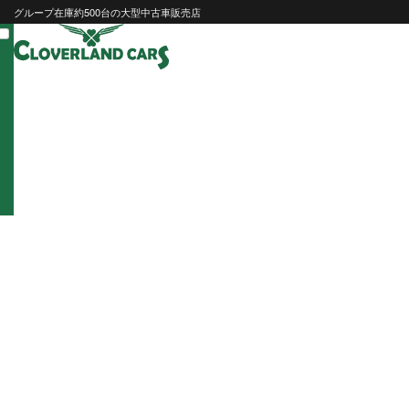
Skip
グループ在庫約500台の大型中古車販売店
to
content