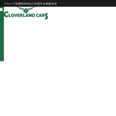
Skip
グループ在庫約500台の大型中古車販売店
to
content