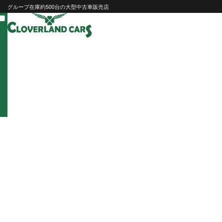
Skip
グループ在庫約500台の大型中古車販売店
to
content