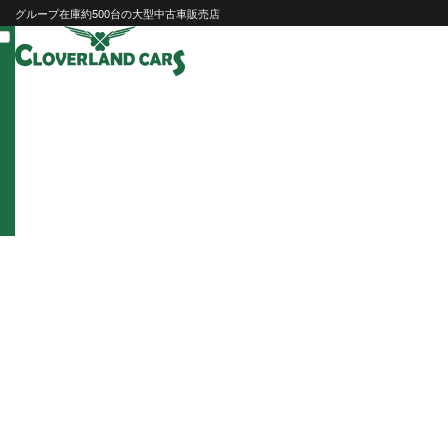
Skip
グループ在庫約500台の大型中古車販売店
to
content