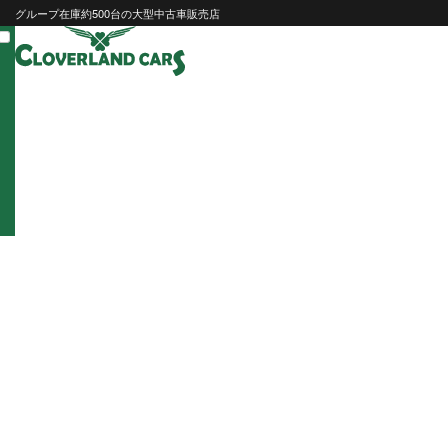
Skip
グループ在庫約500台の大型中古車販売店
to
content