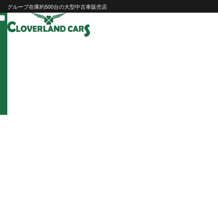
Skip
グループ在庫約500台の大型中古車販売店
to
content