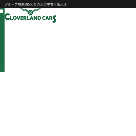
Skip
グループ在庫約500台の大型中古車販売店
to
content