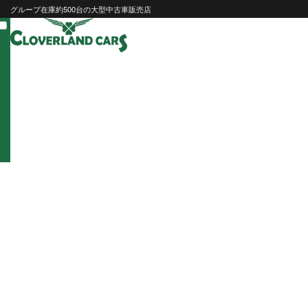
Skip
グループ在庫約500台の大型中古車販売店
to
content