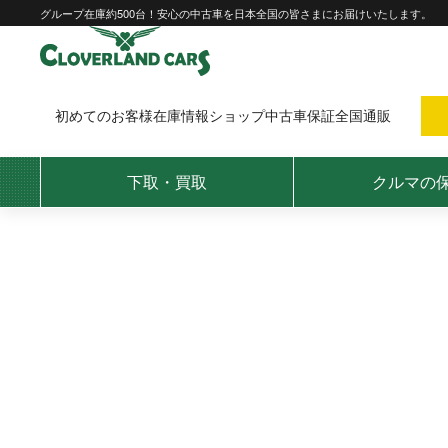
Skip
グループ在庫約500台！安心の中古車を日本全国の皆さまにお届けいたします。
to
content
初めてのお客様
在庫情報
ショップ
中古車保証
全国通販
下取・買取
クルマの