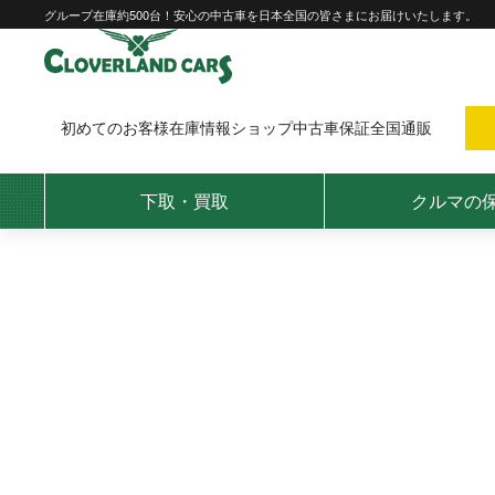
Skip
グループ在庫約500台！安心の中古車を日本全国の皆さまにお届けいたします。
to
content
初めてのお客様
在庫情報
ショップ
中古車保証
全国通販
下取・買取
クルマの