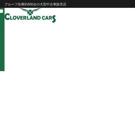
Skip
グループ在庫約500台の大型中古車販売店
to
content