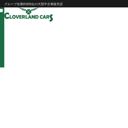
Skip
グループ在庫約500台の大型中古車販売店
to
content