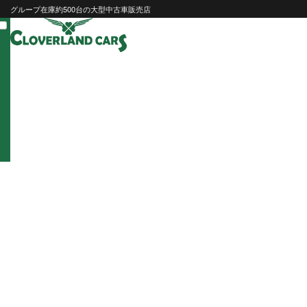
Skip
グループ在庫約500台の大型中古車販売店
to
content