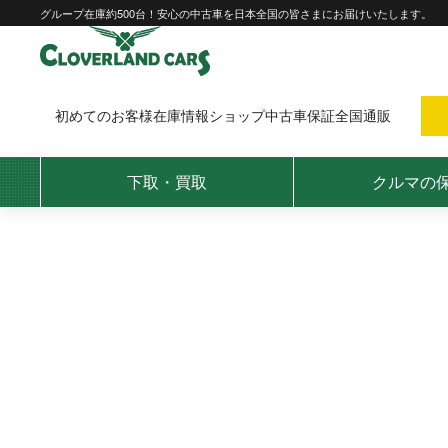
Skip
グループ在庫約500台！安心の中古車を日本全国の皆さまにお届けいたします。
to
content
初めてのお客様
在庫情報
ショップ
中古車保証
全国通販
下取・買取
クルマの