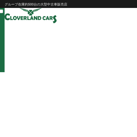
Skip
グループ在庫約500台の大型中古車販売店
to
content