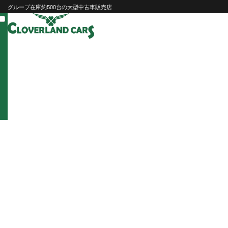
Skip
グループ在庫約500台の大型中古車販売店
to
content