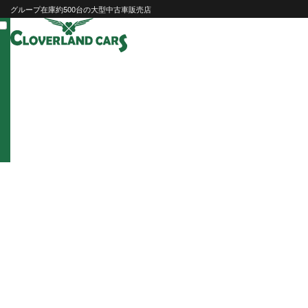
Skip
グループ在庫約500台の大型中古車販売店
to
content