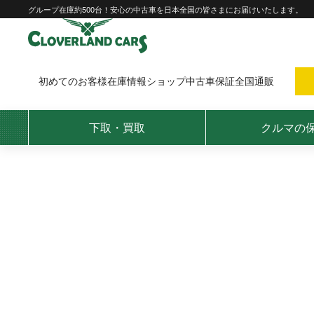
Skip
グループ在庫約500台！安心の中古車を日本全国の皆さまにお届けいたします。
to
content
初めてのお客様
在庫情報
ショップ
中古車保証
全国通販
下取・買取
クルマの