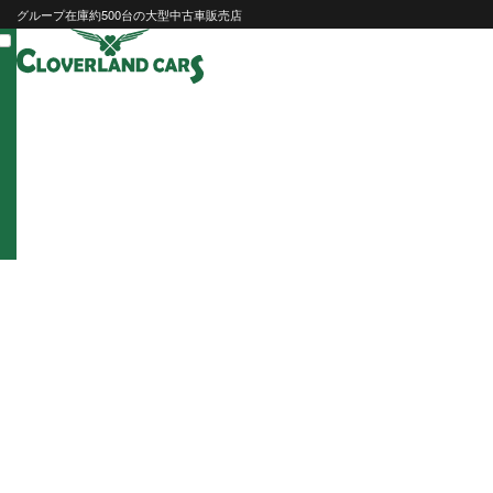
Skip
グループ在庫約500台の大型中古車販売店
to
content