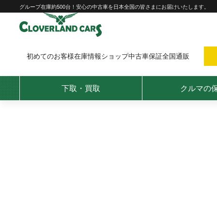
Skip
グループ在庫約500台！安心の中古車を日本全国の皆さまにお届けいたします。
to
content
初めてのお客様
在庫情報
ショップ
中古車保証
全国通販
下取・買取
クルマの