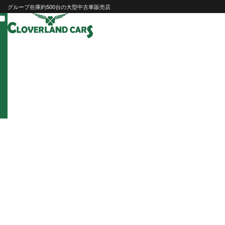
Skip
グループ在庫約500台の大型中古車販売店
to
content