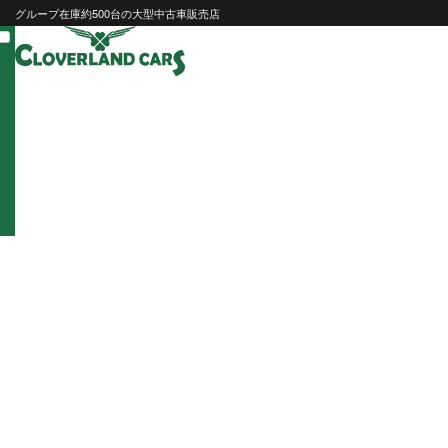
Skip
グループ在庫約500台の大型中古車販売店
to
content