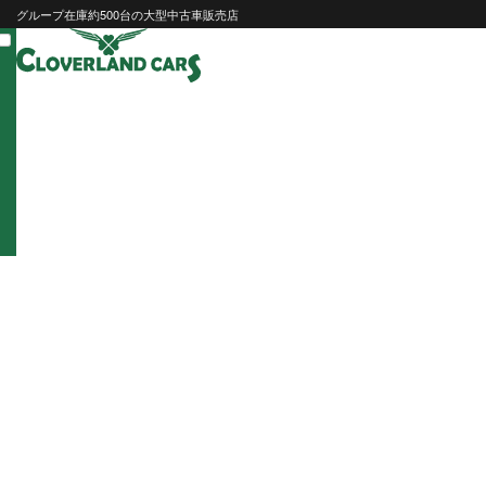
Skip
グループ在庫約500台の大型中古車販売店
to
content