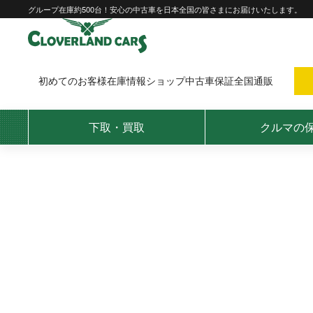
Skip
グループ在庫約500台！安心の中古車を日本全国の皆さまにお届けいたします。
to
content
初めてのお客様
在庫情報
ショップ
中古車保証
全国通販
下取・買取
クルマの