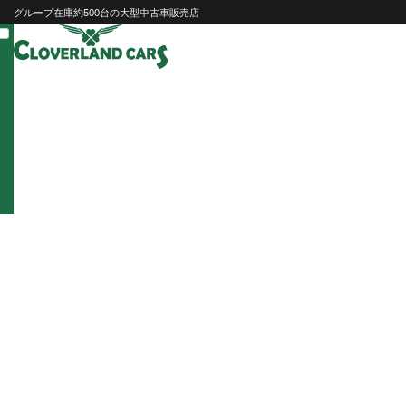
Skip
グループ在庫約500台の大型中古車販売店
to
content