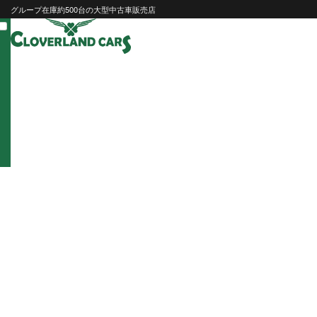
Skip
グループ在庫約500台の大型中古車販売店
to
content